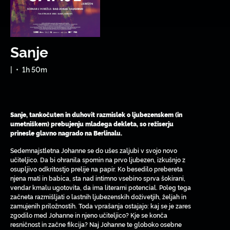
Sanje
|
•
1h 50m
Sanje, tankočuten in duhovit razmislek o ljubezenskem (in
umetniškem) prebujenju mladega dekleta, so režiserju
prinesle glavno nagrado na Berlinalu.
Sedemnajstletna Johanne se do ušes zaljubi v svojo novo
učiteljico. Da bi ohranila spomin na prvo ljubezen, izkušnjo z
osupljivo odkritostjo prelije na papir. Ko besedilo prebereta
njena mati in babica, sta nad intimno vsebino sprva šokirani,
vendar kmalu ugotovita, da ima literarni potencial. Poleg tega
začneta razmišljati o lastnih ljubezenskih doživetjih, željah in
zamujenih priložnostih. Toda vprašanja ostajajo: kaj se je zares
zgodilo med Johanne in njeno učiteljico? Kje se konča
resničnost in začne fikcija? Naj Johanne te globoko osebne