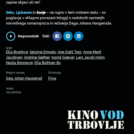
zapise objavi ali ne?
,
in
– ne nujno v tem vrstnem redu – so
Seks
Ljubezen
Sanje
poglavja v ohlapno povezani trilogiji o sodobnih razmerjih
norveškega romanopisca in režiserja Daga Johana Haugeruda.
Deli
Napovednik
Igrajo
Ella Øverbye
Selome Emnetu
Ane Dahl Torp
Anne Marit
,
,
,
Jacobsen
Andrine Sæther
Ingrid Giæver
Lars Jacob Holm
,
,
,
,
Nadia Bonnevie
Ella Bothner-By
,
Režija in scenarij
Distribucija
Dag Johan Haugerud
Fivia
Jezik(i)
norveščina