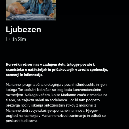
Ljubezen
|
•
1h 59m
Norveški režiser nas v zadnjem delu trilogije povabi k
razmisleku o naših željah in pričakovanjih v zvezi s spolnostjo,
razmerji in intimnostjo.
Marianne, pragmatična urologinja v poznih štiridesetih, in njen
kolega Tor, sočutni bolničar, se izogibata konvencionalnim
razmerjem. Nekega večera, ko se Marianne vrača z zmenka na
slepo, na trajektu naleti na sodelavca. Tor, ki tam pogosto
preživlja noči v iskanju priložnostnih stikov z moškimi, z
Marianne deli svoje izkušnje spontane intimnosti. Njegov
pogled na razmerja v Marianne vzbudi zanimanje in odloči se
poskusiti tudi sama.