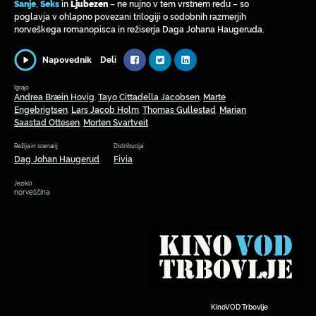
,
in
– ne nujno v tem vrstnem redu – so
Sanje
Seks
Ljubezen
poglavja v ohlapno povezani trilogiji o sodobnih razmerjih
norveškega romanopisca in režiserja Daga Johana Haugeruda.
Deli
Napovednik
Igrajo
Andrea Bræin Hovig
Tayo Cittadella Jacobsen
Marte
,
,
Engebrigtsen
Lars Jacob Holm
Thomas Gullestad
Marian
,
,
,
Saastad Ottesen
Morten Svartveit
,
Režija in scenarij
Distribucija
Dag Johan Haugerud
Fivia
Jezik(i)
norveščina
KinoVOD Trbovlje