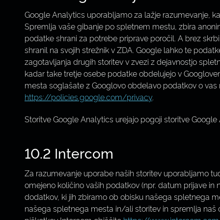
Google Analytics uporabljamo za lažje razumevanje, kak
Spremlja vaše gibanje po spletnem mestu, zbira anonimn
podatke shrani za potrebe priprave poročil. A brez skrb
shranil na svojih strežnik v ZDA. Google lahko te poda
zagotavljanja drugih storitev v zvezi z dejavnostjo spl
kadar take tretje osebe podatke obdelujejo v Googlove
mesta soglašate z Googlovo obdelavo podatkov o vas na
https://policies.google.com/privacy
.
Storitve Google Analytics urejajo pogoji storitve Google A
10.2 Intercom
Za razumevanje uporabe naših storitev uporabljamo tudi 
omejeno količino vaših podatkov (npr. datum prijave in 
dodatkov, ki jih zbiramo ob obisku našega spletnega me
našega spletnega mesta in/ali storitev in spremlja naš