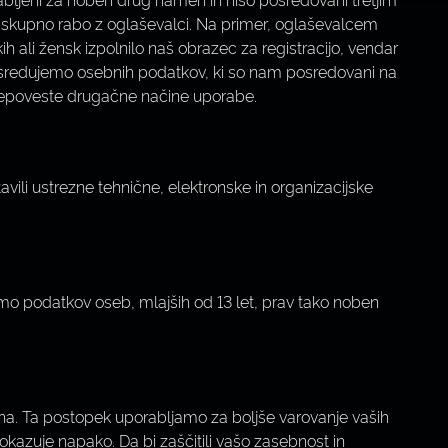
a skupno rabo z oglaševalci. Na primer, oglaševalcem
 ali žensk izpolnilo naš obrazec za registracijo, vendar
i posredujemo osebnih podatkov, ki so nam posredovani na
 prepoveste drugačne načine uporabe.
vili ustrezne tehnične, elektronske in organizacijske
emo podatkov oseb, mlajših od 13 let, prav tako noben
una. Ta postopek uporabljamo za boljše varovanje vaših
kazuje napako. Da bi zaščitili vašo zasebnost in