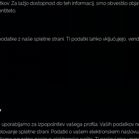
ov. Za lažjo dostopnost do teh informacij, smo obvestilo objavil
ntiteto.
datke z naše spletne strani. Ti podatki lahko vključujejo, vend
v
mi, uporabljamo za izpopolnitev vašega profila. Vaših podatkov
lovanje spletne strani. Podatki o vašem elektronskem naslovu, im
jamo povratne naslove elektronske pošte. Ti naslovi niso upor