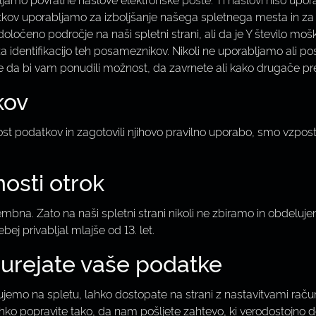
datkov uporabljamo za izboljšanje našega spletnega mesta in z
čeno področje na naši spletni strani, ali da je Y število moških
o za identifikacijo teh posameznikov. Nikoli ne uporabljamo al
, ne da bi vam ponudili možnost, da zavrnete ali kako drugače
kov
st podatkov in zagotovili njihovo pravilno uporabo, smo vzposta
osti otrok
mbna. Zato na naši spletni strani nikoli ne zbiramo in obdeluj
ebej privabljal mlajše od 13. let.
 urejate vaše podatke
lujemo na spletu, lahko dostopate na strani z nastavitvami rač
ko popravite tako, da nam pošljete zahtevo, ki verodostojno do