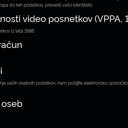
pa do teh podatkov, preverili vašo identiteto.
nosti video posnetkov (VPPA, 
kov iz leta 1988.
 račun
i
 vaših osebnih podatkov, nam pošljite elektronsko sporočilo. K
h oseb