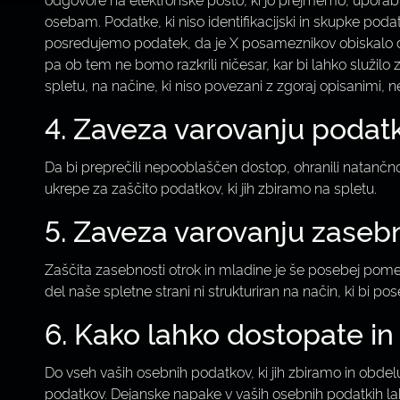
osebam. Podatke, ki niso identifikacijski in skupke po
posredujemo podatek, da je X posameznikov obiskalo dolo
pa ob tem ne bomo razkrili ničesar, kar bi lahko služil
spletu, na načine, ki niso povezani z zgoraj opisanimi
4. Zaveza varovanju podat
Da bi preprečili nepooblaščen dostop, ohranili natančno
ukrepe za zaščito podatkov, ki jih zbiramo na spletu.
5. Zaveza varovanju zasebn
Zaščita zasebnosti otrok in mladine je še posebej pome
del naše spletne strani ni strukturiran na način, ki bi pos
6. Kako lahko dostopate in
Do vseh vaših osebnih podatkov, ki jih zbiramo in obde
podatkov. Dejanske napake v vaših osebnih podatkih lah