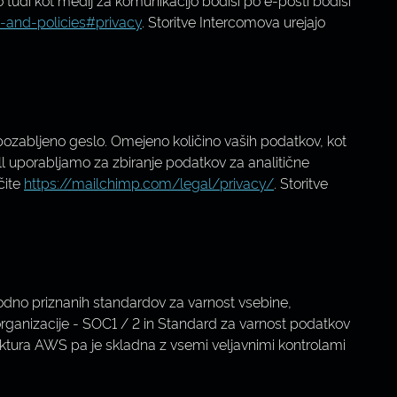
 tudi kot medij za komunikacijo bodisi po e-pošti bodisi
-and-policies#privacy
. Storitve Intercomova urejajo
 pozabljeno geslo. Omejeno količino vaših podatkov, kot
ll uporabljamo za zbiranje podatkov za analitične
čite
https://mailchimp.com/legal/privacy/
. Storitve
dno priznanih standardov za varnost vsebine,
 organizacije - SOC1 / 2 in Standard za varnost podatkov
ruktura AWS pa je skladna z vsemi veljavnimi kontrolami