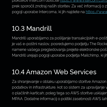
piškotkov Intercom obiščite
https://www.intercom.com
prek sporočil znotraj naših storitev. Za več informacij o
pogoji uporabe Intercoma, ki jih najdete na
https://www
10.3 Mandrill
Mandrill uporabljamo za pošiljanje transakcijskih e-poš
je vaš e-poštni naslov, posredujemo podjetju The Rocke
namene vašega pregledovanja prejete elektronske pošte. 
Mandrill urejajo pogoji uporabe podjetja Mailchimp, ki j
10.4 Amazon Web Services
Za shranjevanje v oblaku uporabljamo storitve Amazon
podatkov in infrastrukture, kot so sistem za upravljanje
o plačilnih karticah; poleg tega so AWS storitve usklaj
MPAA. Dodatne informacij o politiki zasebnosti AWS la