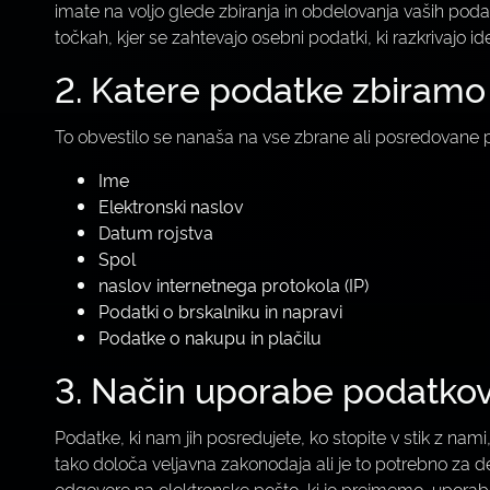
imate na voljo glede zbiranja in obdelovanja vaših podatk
točkah, kjer se zahtevajo osebni podatki, ki razkrivajo ide
2. Katere podatke zbiramo
To obvestilo se nanaša na vse zbrane ali posredovane po
Ime
Elektronski naslov
Datum rojstva
Spol
naslov internetnega protokola (IP)
Podatki o brskalniku in napravi
Podatke o nakupu in plačilu
3. Način uporabe podatko
Podatke, ki nam jih posredujete, ko stopite v stik z na
tako določa veljavna zakonodaja ali je to potrebno za de
odgovore na elektronske pošto, ki jo prejmemo, uporabl