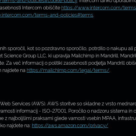
/terms-and-policies#cookie-policy
. Intercom lahko uporabimo
 zasebnosti Intercom obiščite
https://www.intercom.com/terms
.intercom.com/terms-and-policies#terms
.
tnih sporočil, kot so pozdravno sporočilo, potrdilo o nakupu ali
t Science Group LLC, ki upravlja Mailchimp in Mandrill. Mandri
Za več informacij o politiki zasebnosti podjetja Mandrill obiš
ih najdete na
https://mailchimp.com/legal/terms/
.
 Web Services (AWS). AWS storitve so skladne z vrsto mednaro
 varnosti informacij - ISO-27001, Poročilo o nadzoru sistema in
ene z najboljšimi praksami glede varnosti vsebin MPAA, infrast
hko najdete na:
https://aws.amazon.com/privacy/