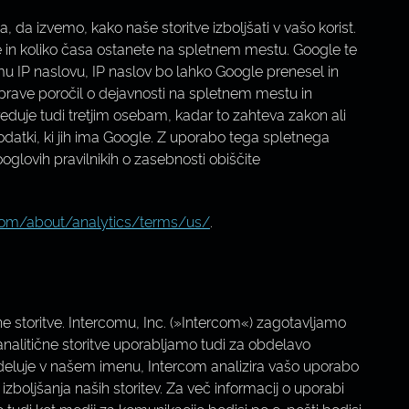
a izvemo, kako naše storitve izboljšati v vašo korist.
e in koliko časa ostanete na spletnem mestu. Google te
mu IP naslovu, IP naslov bo lahko Google prenesel in
prave poročil o dejavnosti na spletnem mestu in
eduje tudi tretjim osebam, kadar to zahteva zakon ali
atki, ki jih ima Google. Z uporabo tega spletnega
lovih pravilnikih o zasebnosti obiščite
.com/about/analytics/terms/us/
.
e storitve. Intercomu, Inc. (»Intercom«) zagotavljamo
analitične storitve uporabljamo tudi za obdelavo
 deluje v našem imenu, Intercom analizira vašo uporabo
boljšanja naših storitev. Za več informacij o uporabi