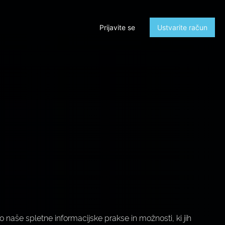
Prijavite se
Ustvarite račun
o naše spletne informacijske prakse in možnosti, ki jih