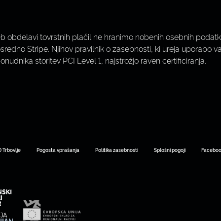
Ob obdelavi tovrstnih plačil ne hranimo nobenih osebnih podatkov
osredno Stripe. Njihov pravilnik o zasebnosti, ki ureja uporabo 
 ponudnika storitev PCI Level 1, najstrožjo raven certificiranja.
 Trbovlje
Pogosta vprašanja
Politika zasebnosti
Splošni pogoji
Facebo