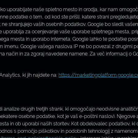
o uporabljate naše spletno mesto in orodja, kar nam omogoča, d
e podatke o tem, od kod ste prišli, katere strani pregledujet
i; ne shranjujejo vaših osebnih podatkov. Google bo sledil vaše
tke uporablja za ocenjevanje vaše uporabe spletnega mesta, pri
etnega mesta in uporabo interneta. Google lahko te podatke posr
m imenu. Google vašega naslova IP ne bo povezal z drugimi pod
 način in za zgoraj navedene namene. Za več informacij o Goog
nalytics, ki jih najdete na:
https://marketingplatform.google
analize drugih tretjih strank, ki omogočajo neodvisne analitičn
nekatere osebne podatke, kot je vaš e-poštni naslov). Njegove 
sta in ob uporabi naših storitev. Kot obdelovalec podatkov, ki
 odnos s pomočjo piškotkov in podobnih tehnologij z namenom iz