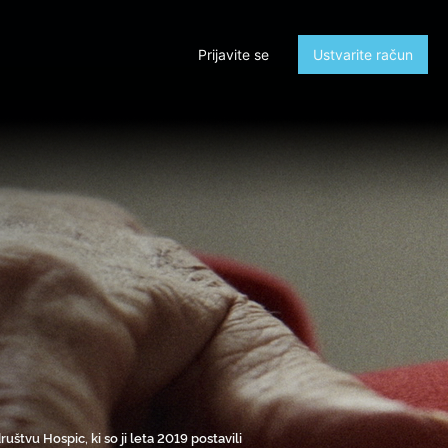
Prijavite se
Ustvarite račun
štvu Hospic, ki so ji leta 2019 postavili