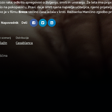
zo raka, odkrito spregovori o življenju, smrti in umiranju. Že leta ima prip
o na pokopališču. Pravi, da je smrt njena največja učiteljica, njeno prijatelj
 ko je v filmu
Breza
večino časa ležala v krsti. Režiserka Mančino zgodbo pr
Deli
Napovednik
n scenarij
Distribucija
lažin
Casablanca
nščina