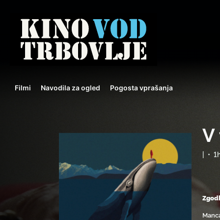
Filmi
Navodila za ogled
Pogosta vprašanja
V 
|
•
1
Zgodb
Manca