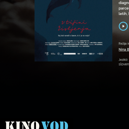
diagno
parcel
letih,
Režija i
Nina B
Jezik(i)
slove