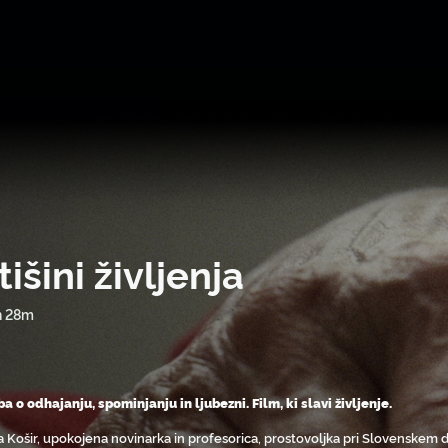
tišini življenja
h 28m
a o odhajanju, spominjanju in ljubezni. Film, ki slavi življenje.
 Košir, upokojena novinarka in profesorica, prostovoljka pri Slovenskem dru