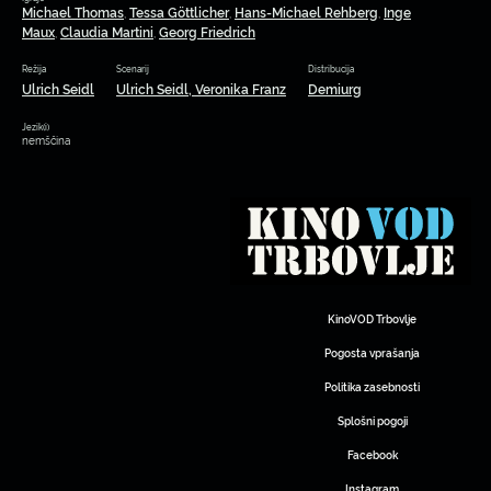
Michael Thomas
Tessa Göttlicher
Hans-Michael Rehberg
Inge
,
,
,
Maux
Claudia Martini
Georg Friedrich
,
,
Režija
Scenarij
Distribucija
Ulrich Seidl
Ulrich Seidl, Veronika Franz
Demiurg
Jezik(i)
nemščina
KinoVOD Trbovlje
Pogosta vprašanja
Politika zasebnosti
Splošni pogoji
Facebook
Instagram