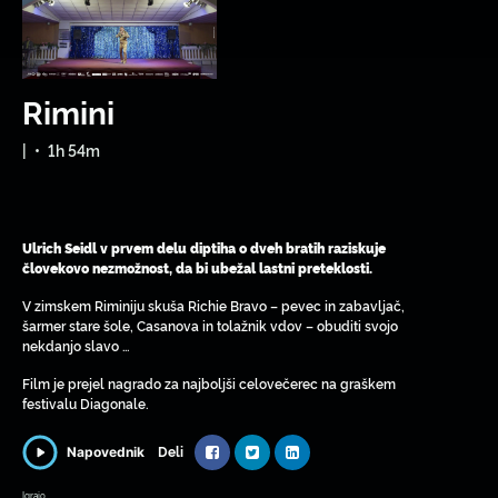
Rimini
|
•
1h 54m
Ulrich Seidl v prvem delu diptiha o dveh bratih raziskuje
človekovo nezmožnost, da bi ubežal lastni preteklosti.
V zimskem Riminiju skuša Richie Bravo – pevec in zabavljač,
šarmer stare šole, Casanova in tolažnik vdov – obuditi svojo
nekdanjo slavo …
Film je prejel nagrado za najboljši celovečerec na graškem
festivalu Diagonale.
Deli
Napovednik
Igrajo