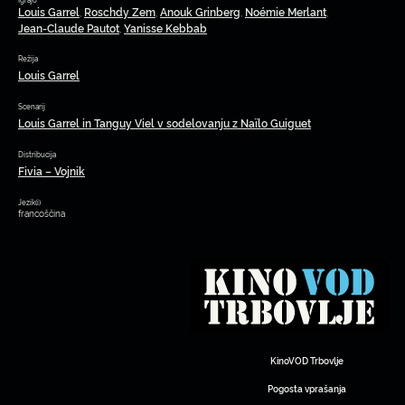
Louis Garrel
Roschdy Zem
Anouk Grinberg
Noémie Merlant
,
,
,
,
Jean-Claude Pautot
Yanisse Kebbab
,
Režija
Louis Garrel
Scenarij
Louis Garrel in Tanguy Viel v sodelovanju z Naïlo Guiguet
Distribucija
Fivia – Vojnik
Jezik(i)
francoščina
KinoVOD Trbovlje
Pogosta vprašanja