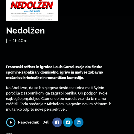
Nedolžen
|
•
1h 40m
Francoski režiser in igralec Louis Garrel svoje družinske
spomine zapakira v domiselno, igrivo in nadvse zabavno
mešanico kriminalke in romantične komedije.
Ko Abel izve, da se bo njegova šestdesetletna mati Sylvie
poročila z zapornikom, ga zagrabi panika. Ob podpori svoje
najboljše prijateljice Clémence bo naredil vse, da bi mamo
zaščitil. Toda srečanje z Michelom, njegovim novim očimom, bi
mu lahko odprlo nove perspektive …
Deli
Napovednik
Igrajo