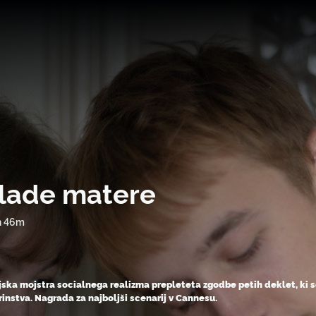
lade matere
h 46m
jska mojstra socialnega realizma prepleteta zgodbe petih deklet, ki s
instva. Nagrada za najboljši scenarij v Cannesu.