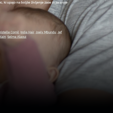
, ki upajo na boljše življenje zase in za svoje
ristelle Cornil
,
India Hair
,
Joely Mbundu
,
Jef
lain
,
Selma Alaoui