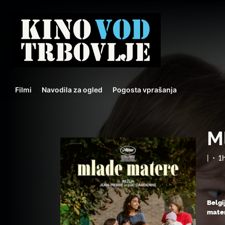
Filmi
Navodila za ogled
Pogosta vprašanja
M
|
•
1
Belgi
mater