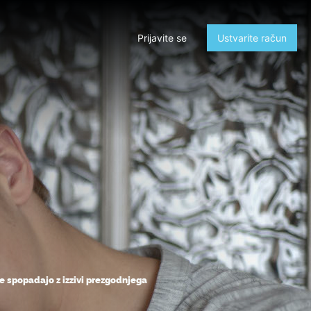
Prijavite se
Ustvarite račun
e spopadajo z izzivi prezgodnjega