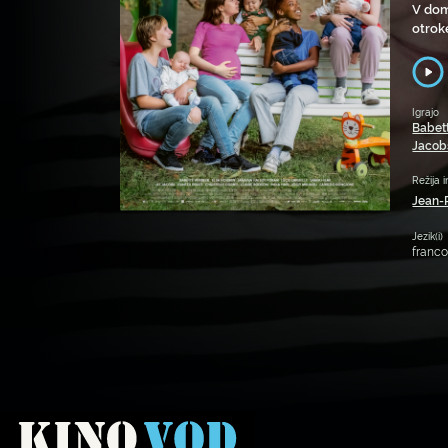
V domu
otrok
Igrajo
Babet
Jacob
Režija i
Jean-
Jezik(i)
franc