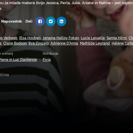
 za mlade matere živijo Jessica, Perla, Julie, Ariane in Naïma – pet najstnic
e.
Deli
Napovednik
te Verbeek
,
Elsa Houben
,
Janaina Halloy Fokan
,
Lucie Laruelle
,
Samia Hilmi
,
Ch
s
,
Claire Bodson
,
Eva Zingaro
,
Adrienne D’Anna
,
Mathilde Legrand
,
Hélène Catte
n scenarij
Distribucija
Pierre in Luc Dardenne
Fivia
oščina