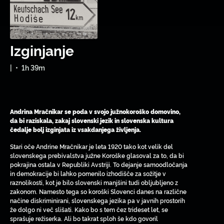
Izginjanje
|
•
1h 39m
Andrina Mračnikar se poda v svojo južnokoroško domovino,
da bi raziskala, zakaj slovenski jezik in slovenska kultura
čedalje bolj izginjata iz vsakdanjega življenja.
Stari oče Andrine Mračnikar je leta 1920 tako kot velik del
slovenskega prebivalstva južne Koroške glasoval za to, da bi
pokrajina ostala v Republiki Avstriji. To dejanje samoodločanja
in demokracije bi lahko pomenilo izhodišče za sožitje v
raznolikosti, kot je bilo slovenski manjšini tudi obljubljeno z
zakonom. Namesto tega so koroški Slovenci danes na različne
načine diskriminirani, slovenskega jezika pa v javnih prostorih
že dolgo ni več slišati. Kako bo s tem čez trideset let, se
sprašuje režiserka. Ali bo takrat sploh še kdo govoril