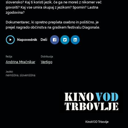
slovensko? Kaj ti koristi jezik, če ga ne moreš z nikomer več
govoriti? Kaj vse umira skupaj z jezikom? Spomin? Lastna
zgodovina?
Dokumentarec, ki spretno prepleta osebno in politično, je
prejel nagrado občinstva na graškem festivalu Diagonale.
Deli
Napovednik
Režija
Distribucija
Andrina Mračnikar
Vertigo
Jezik(i)
nemščina, slovenščina
KinoVOD Trbovlje