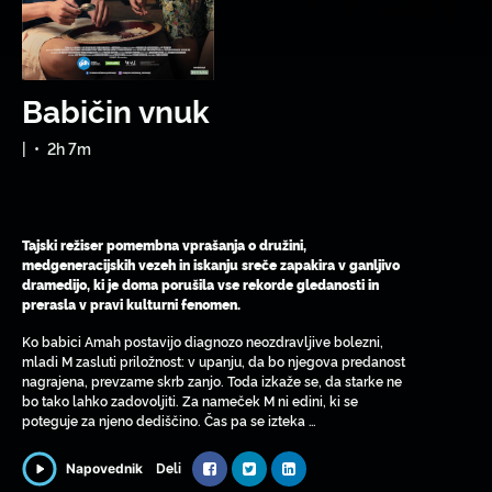
Babičin vnuk
|
•
2h 7m
Tajski režiser pomembna vprašanja o družini,
medgeneracijskih vezeh in iskanju sreče zapakira v ganljivo
dramedijo, ki je doma porušila vse rekorde gledanosti in
prerasla v pravi kulturni fenomen.
Ko babici Amah postavijo diagnozo neozdravljive bolezni,
mladi M zasluti priložnost: v upanju, da bo njegova predanost
nagrajena, prevzame skrb zanjo. Toda izkaže se, da starke ne
bo tako lahko zadovoljiti. Za nameček M ni edini, ki se
poteguje za njeno dediščino. Čas pa se izteka …
Deli
Napovednik