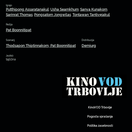
Igrajo
Putthipong Assaratanakul
Usha Seamkhum
Sanya Kunakorn
,
,
,
Sarinrat Thomas
Pongsatorn Jongwilas
Tontawan Tantivejakul
,
,
Režija
Pat Boonnitipat
Scenarij
Distribucija
Thodsapon Thiptinnakorn, Pat Boonnitipat
Demiurg
Jezik(i)
tajščina
KinoVOD Trbovlje
Pogosta vprašanja
Politika zasebnosti