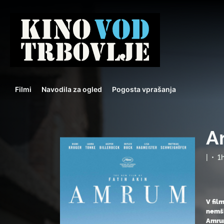
Filmi
Navodila za ogled
Pogosta vprašanja
A
|
•
1
V fil
nemšk
Amrum