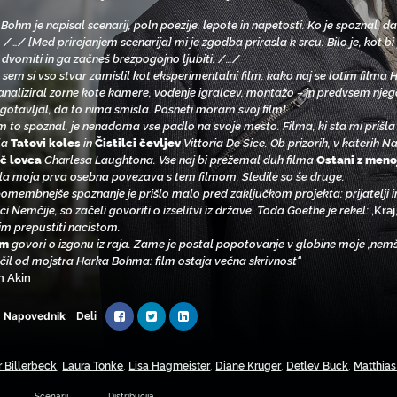
Bohm je napisal scenarij, poln poezije, lepote in napetosti. Ko je spoznal, d
/…/ [Med prirejanjem scenarija] mi je zgodba prirasla k srcu. Bilo je, kot bi
 dvomiti in ga začneš brezpogojno ljubiti. /…/
 sem si vso stvar zamislil kot eksperimentalni film: kako naj se lotim fil
analiziral zorne kote kamere, vodenje igralcev, montažo – in predvsem njego
gotavljal, da to nima smisla. Posneti moram svoj film!
m to spoznal, je nenadoma vse padlo na svoje mesto. Filma, ki sta mi prišla
la
Tatovi koles
in
Čistilci čevljev
Vittoria De Sice. Ob prizorih, v katerih N
č lovca
Charlesa Laughtona. Vse naj bi prežemal duh filma
Ostani z meno
la moja prva osebna povezava s tem filmom. Sledile so še druge.
omembnejše spoznanje je prišlo malo pred zaključkom projekta: prijatelji in z
ici Nemčije, so začeli govoriti o izselitvi iz države. Toda Goethe je rekel:
‚Kraj
lim prepustiti nacistom.
um
govori o izgonu iz raja. Zame je postal popotovanje v globine moje ‚nemšk
učil od mojstra Harka Bohma: film ostaja večna skrivnost“
h Akin
Deli
Napovednik
 Billerbeck
,
Laura Tonke
,
Lisa Hagmeister
,
Diane Kruger
,
Detlev Buck
,
Matthia
Scenarij
Distribucija