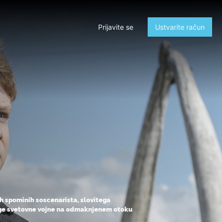
Prijavite se
Ustvarite račun
kih spominih soscenarista, slovitega
uge svetovne vojne na odmaknjenem otoku