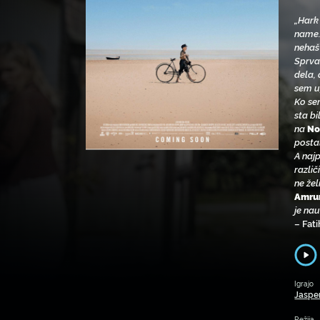
„Hark 
name. 
nehaš
Sprva
dela, 
sem u
Ko se
sta bi
na
No
posta
A najp
različ
ne že
Amr
je na
– Fati
Igrajo
Jasper
Režija