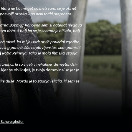
a filma ne bo mogel posneti sam, se je obrnil
 posvojil otroka – na neki točki preprosto
ma Harka Bohma? Ponovno sem si ogledal njegova
vo držo. A bolj ko se je snemanje bližalo, bolj
 na misel, ko mi je Hark prvič povedal zgodbo,
anning ponoči išče naplavljeni les, sem pomislil
j
Roba Reinerja. Tako je moja filmska vzgoja
nanci, ki so živeli v nekakšni ‚disneylandski‘
, kjer se oblikuješ, je tvoja domovina.‘
In jaz je
e duše‘. Morda je to zadnja lekcija, ki sem se
s Schweighöfer