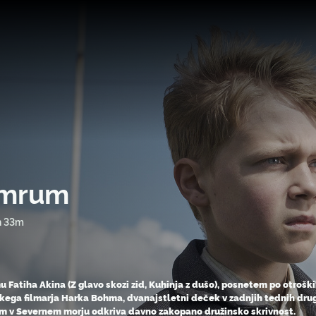
mrum
h 33m
mu Fatiha Akina (Z glavo skozi zid, Kuhinja z dušo), posnetem po otroš
ega filmarja Harka Bohma, dvanajstletni deček v zadnjih tednih dr
 v Severnem morju odkriva davno zakopano družinsko skrivnost.