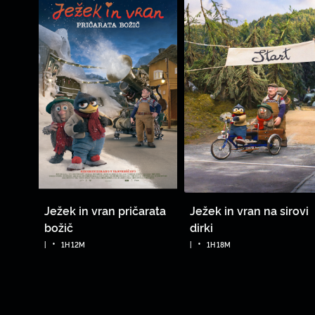
Ježek in vran pričarata
Ježek in vran na sirovi
božič
dirki
•
•
|
1H 12M
|
1H 18M