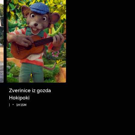
Zverinice iz gozda
Hokipoki
•
|
1H 15M