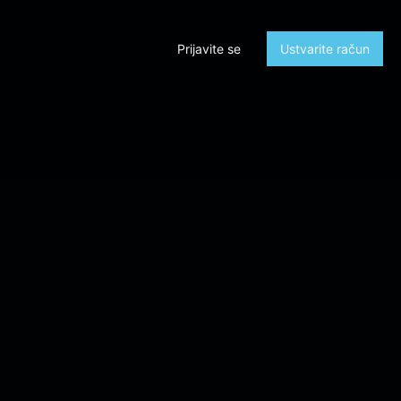
Prijavite se
Ustvarite račun
rol_submit